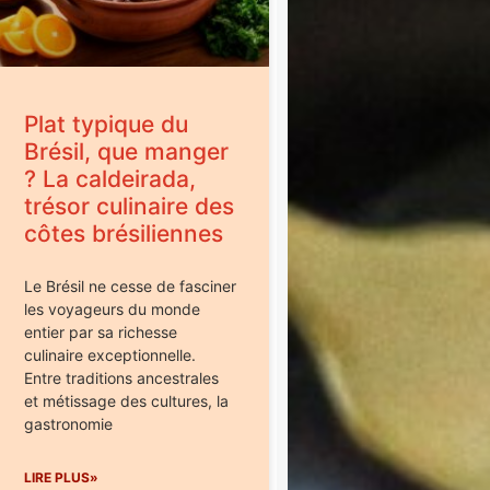
Plat typique du
Brésil, que manger
? La caldeirada,
trésor culinaire des
côtes brésiliennes
Le Brésil ne cesse de fasciner
les voyageurs du monde
entier par sa richesse
culinaire exceptionnelle.
Entre traditions ancestrales
et métissage des cultures, la
gastronomie
LIRE PLUS»