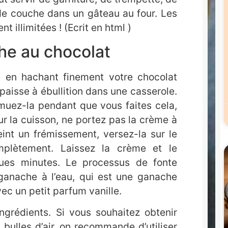
 de couche dans un gâteau au four. Les
t illimitées ! (Ecrit en html )
he au chocolat
en hachant finement votre chocolat
épaisse à ébullition dans une casserole.
emuez-la pendant que vous faites cela,
ur la cuisson, ne portez pas la crème à
eint un frémissement, versez-la sur le
mplètement. Laissez la crème et le
ques minutes. Le processus de fonte
 ganache à l’eau, qui est une ganache
vec un petit parfum vanille.
ngrédients. Si vous souhaitez obtenir
bulles d’air, on recommande d’utiliser